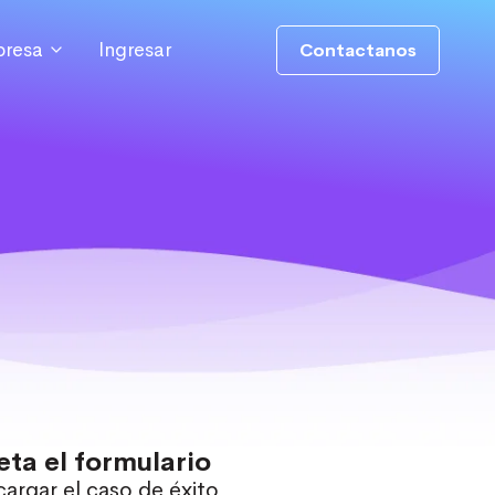
resa
Ingresar
Contactanos
ta el formulario
argar el caso de éxito