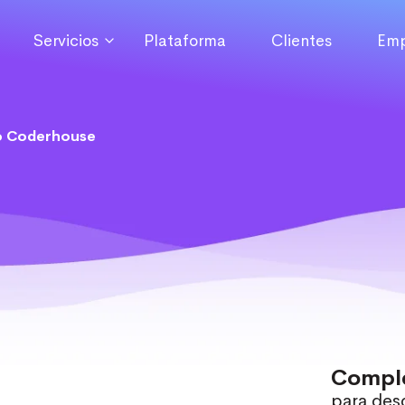
Servicios
Plataforma
Clientes
Emp
o Coderhouse
Comple
para desc