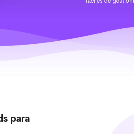
fáciles de gestion
ds para