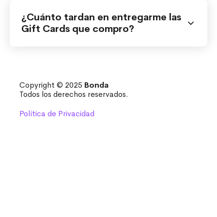
La cantidad mínima de compra es de 15
Gift Cards.
¿Cuánto tardan en entregarme las
Gift Cards que compro?
La mayoría de las Gift Cards tienen
entrega inmediata. Algunas,
dependiendo de la marca, pueden
Copyright © 2025
Bonda
Todos los derechos reservados.
tardar hasta 72 horas.
Política de Privacidad