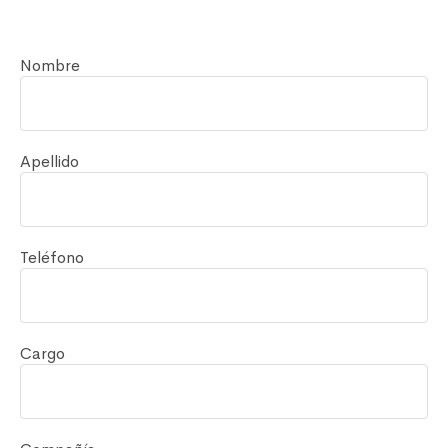
Nombre
Apellido
Teléfono
Cargo