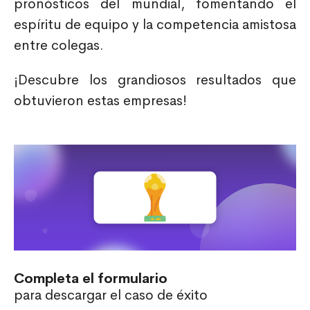
pronósticos del mundial, fomentando el
espíritu de equipo y la competencia amistosa
entre colegas.
¡Descubre los grandiosos resultados que
obtuvieron estas empresas!
Completa el formulario
para descargar el caso de éxito