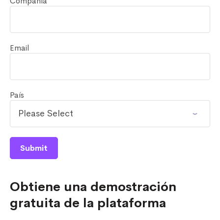
Compañía
Email
País
Obtiene una demostración
gratuita de la plataforma