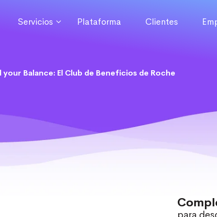
Servicios
Plataforma
Clientes
Emp
nd your Balance: El Club de Beneficios de Roche
Comple
para desc