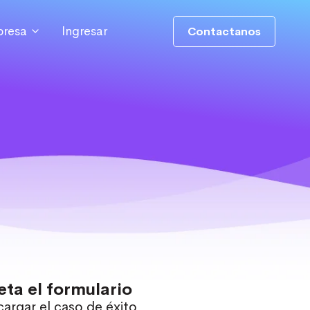
resa
Ingresar
Contactanos
ta el formulario
argar el caso de éxito